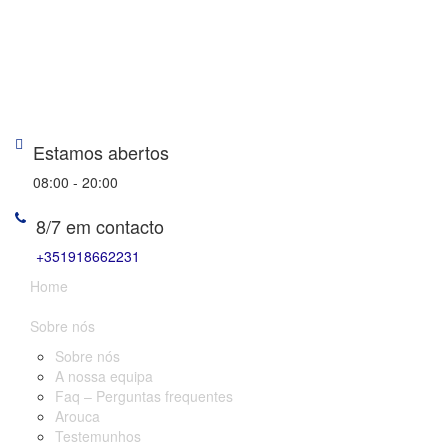
Estamos abertos
08:00 - 20:00
8/7 em contacto
+351918662231
Home
Sobre nós
Sobre nós
A nossa equipa
Faq – Perguntas frequentes
Arouca
Testemunhos