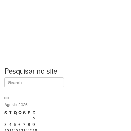
Pesquisar
no
site
Search
Agosto 2026
S
T
Q
Q
S
S
D
1
2
3
4
5
6
7
8
9
10
11
12
13
14
15
16