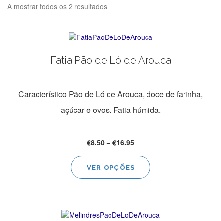
A mostrar todos os 2 resultados
Fatia Pão de Ló de Arouca
Característico Pão de Ló de Arouca, doce de farinha,
açúcar e ovos. Fatia húmida.
€
8.50
–
€
16.95
This
VER OPÇÕES
product
has
multiple
variants.
The
options