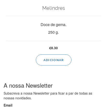
may
Melindres
be
chosen
on
the
Doce de gema.
product
250 g.
page
€
8.30
ADICIONAR
A
nossa
Newsletter
Subscreva a nossa Newsletter para ficar a par de todas as
nossas novidades.
Email