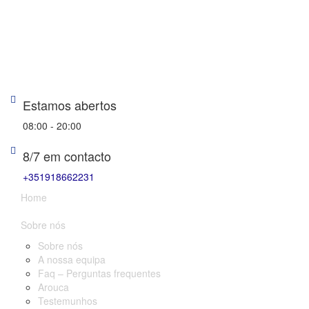
Estamos abertos
08:00 - 20:00
8/7 em contacto
+351918662231
Home
Sobre nós
Sobre nós
A nossa equipa
Faq – Perguntas frequentes
Arouca
Testemunhos