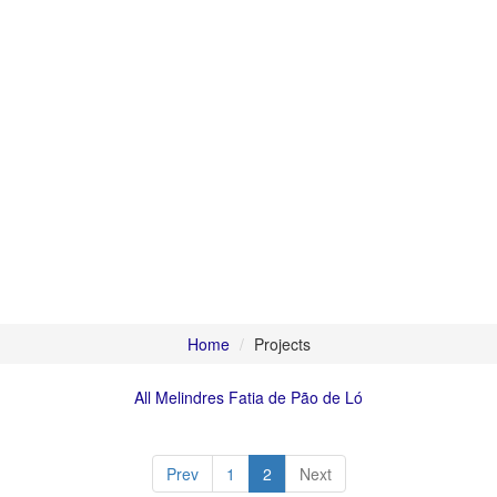
Projects
Home
Projects
All
Melindres
Fatia de Pão de Ló
Prev
1
2
Next