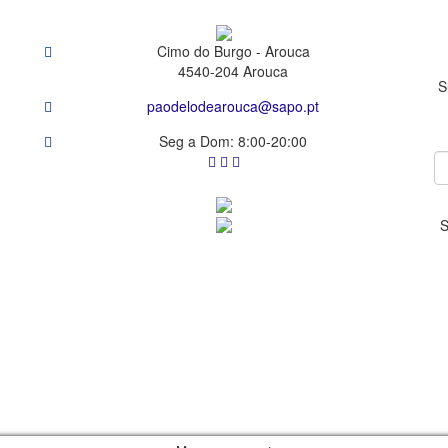
Cimo do Burgo - Arouca
4540-204 Arouca
S
paodelodearouca@sapo.pt
Seg a Dom: 8:00-20:00
S
t 2022 Pão de Ló de Arouca - Todos os direitos reservados |
Aviso ao